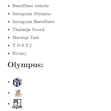
BeestFeest website
Instagram Olympus
Instagram BeestFeest
Thaliedje Noord
Marietje Zuid
T.O.S.T.I.
Privacy
Olympus:
S
t
B
i
e
c
C
e
h
o