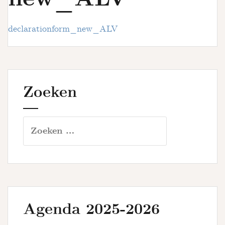
u
r
s
declarationform_new_ALV
Zoeken
Zoeken
naar:
Agenda 2025-2026