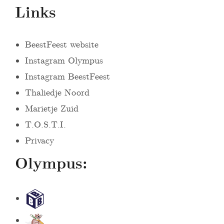
Links
BeestFeest website
Instagram Olympus
Instagram BeestFeest
Thaliedje Noord
Marietje Zuid
T.O.S.T.I.
Privacy
Olympus:
S
t
B
i