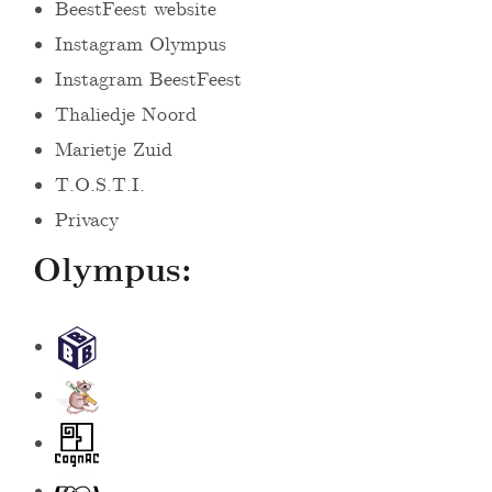
BeestFeest website
Instagram Olympus
Instagram BeestFeest
Thaliedje Noord
Marietje Zuid
T.O.S.T.I.
Privacy
Olympus:
S
t
B
i
e
c
C
e
h
o
V
D