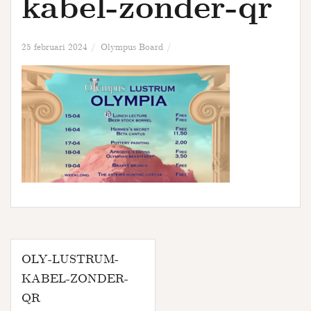
kabel-zonder-qr
u
r
s
25 februari 2024
Olympus Board
Bericht
OLY-LUSTRUM-
navigatie
KABEL-ZONDER-
QR