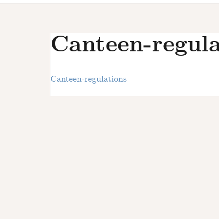
u
r
s
Canteen-regula
Canteen-regulations