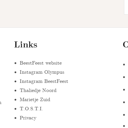
Links
O
BeestFeest website
Instagram Olympus
Instagram BeestFeest
Thaliedje Noord
Marietje Zuid
n
T.O.S.T.I.
:
Privacy