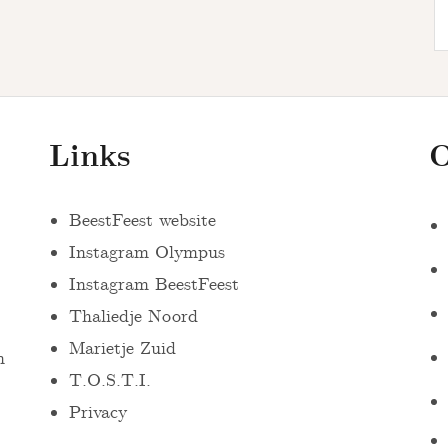
Links
O
BeestFeest website
Instagram Olympus
Instagram BeestFeest
Thaliedje Noord
Marietje Zuid
n
T.O.S.T.I.
:
Privacy