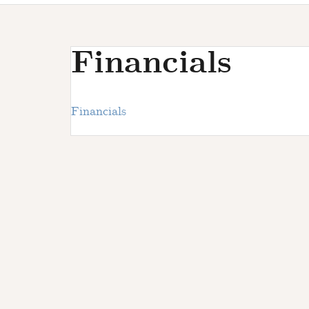
u
r
s
Financials
Financials