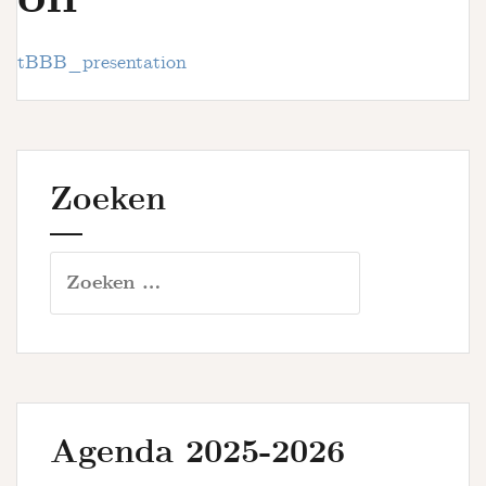
u
r
s
tBBB_presentation
Zoeken
Zoeken
naar:
Agenda 2025-2026