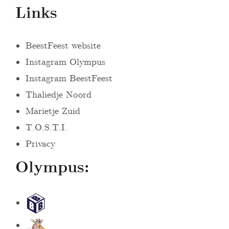
Links
BeestFeest website
Instagram Olympus
Instagram BeestFeest
Thaliedje Noord
Marietje Zuid
T.O.S.T.I.
Privacy
Olympus:
S
t
B
i