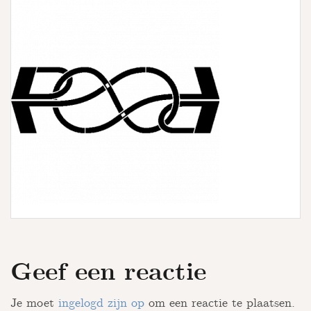
u
r
s
Geef een reactie
Je moet
ingelogd zijn op
om een reactie te plaatsen.