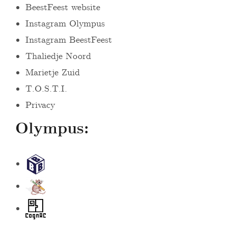
BeestFeest website
Instagram Olympus
Instagram BeestFeest
Thaliedje Noord
Marietje Zuid
T.O.S.T.I.
Privacy
Olympus:
S
t
B
i
e
c
C
e
h
o
V
D