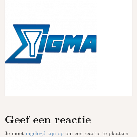
u
r
s
Geef een reactie
Je moet
ingelogd zijn op
om een reactie te plaatsen.