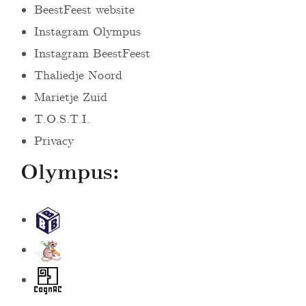
BeestFeest website
Instagram Olympus
Instagram BeestFeest
Thaliedje Noord
Marietje Zuid
T.O.S.T.I.
Privacy
Olympus:
S
t
B
i
e
c
C
e
h
o
V
D